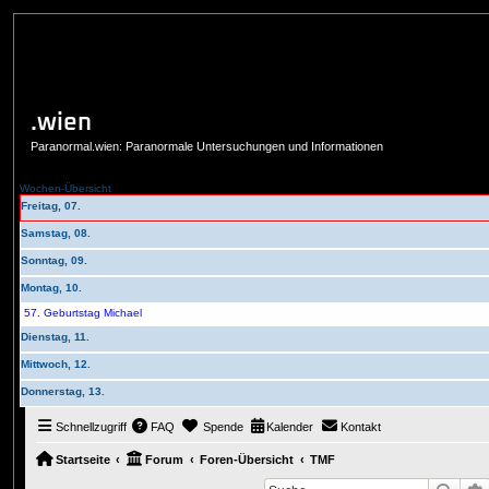
.wien
Paranormal.wien: Paranormale Untersuchungen und Informationen
Wochen-Übersicht
Freitag, 07.
Samstag, 08.
Sonntag, 09.
Montag, 10.
57. Geburtstag Michael
Dienstag, 11.
Mittwoch, 12.
Donnerstag, 13.
Schnellzugriff
FAQ
Spende
Kalender
Kontakt
Startseite
Forum
Foren-Übersicht
TMF