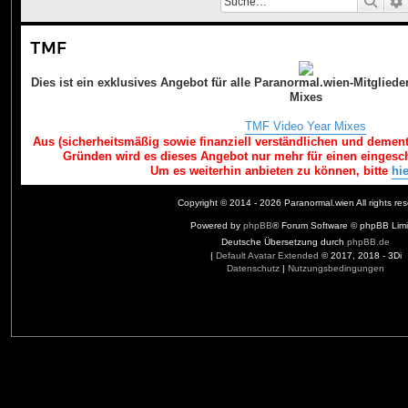
Such
TMF
Dies ist ein exklusives Angebot für alle Paranormal.wien-Mitglied
Mixes
TMF Video Year Mixes
Aus (sicherheitsmäßig sowie finanziell verständlichen und demen
Gründen wird es dieses Angebot nur mehr für einen eingesc
Um es weiterhin anbieten zu können, bitte
hie
Copyright © 2014 - 2026 Paranormal.wien All rights res
Powered by
phpBB
® Forum Software © phpBB Limi
Deutsche Übersetzung durch
phpBB.de
|
Default Avatar Extended
© 2017, 2018 - 3Di
Datenschutz
|
Nutzungsbedingungen