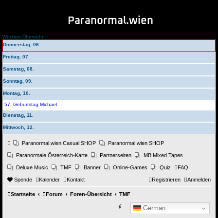
Paranormal.wien
Wochen-Übersicht
Donnerstag, 06.
Freitag, 07.
Samstag, 08.
Sonntag, 09.
Montag, 10.
57. Geburtstag Michael
Dienstag, 11.
Mittwoch, 12.
Paranormal.wien Casual SHOP
Paranormal.wien SHOP
Paranormale Österreich-Karte
Partnerseiten
MB Mixed Tapes
Deluxe Music
TMF
Banner
Online-Games
Quiz
FAQ
Spende
Kalender
Kontakt
Registrieren
Anmelden
Startseite
Forum
Foren-Übersicht
TMF
Suche
German