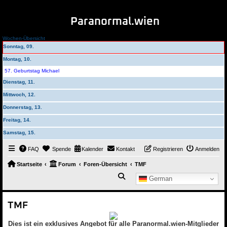
Paranormal.wien
Wochen-Übersicht
Sonntag, 09.
Montag, 10.
57. Geburtstag Michael
Dienstag, 11.
Mittwoch, 12.
Donnerstag, 13.
Freitag, 14.
Samstag, 15.
FAQ
Spende
Kalender
Kontakt
Registrieren
Anmelden
Startseite
Forum
Foren-Übersicht
TMF
Suche
German
TMF
Dies ist ein exklusives Angebot für alle Paranormal.wien-Mitglieder