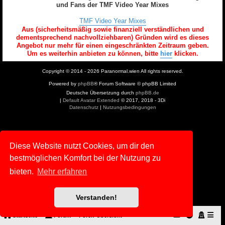
und Fans der TMF Video Year Mixes
TMF Video Year Mixes
Aus (sicherheitsmäßig sowie finanziell verständlichen und
dementsprechend nachvollziehbaren) Gründen wird es dieses
Angebot nur mehr für einen eingeschränkten Zeitraum geben.
Um es weiterhin anbieten zu können, bitte
hier
klicken.
Copyright © 2014 - 2026 Paranormal.wien All rights reserved.
Powered by
phpBB
® Forum Software © phpBB Limited
Deutsche Übersetzung durch
phpBB.de
|
Default Avatar Extended
© 2017, 2018 - 3Di
Datenschutz
|
Nutzungsbedingungen
Diese Website nutzt Cookies, um dir den
bestmöglichen Komfort bei der Nutzung zu
bieten.
Mehr erfahren
Verstanden!
Startseite
Forum
Foren-Übersicht