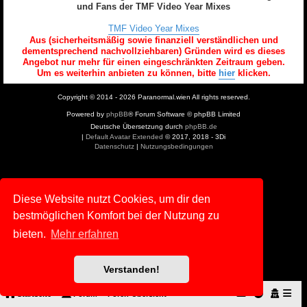
und Fans der TMF Video Year Mixes
TMF Video Year Mixes
Aus (sicherheitsmäßig sowie finanziell verständlichen und
dementsprechend nachvollziehbaren) Gründen wird es dieses
Angebot nur mehr für einen eingeschränkten Zeitraum geben.
Um es weiterhin anbieten zu können, bitte
hier
klicken.
Copyright © 2014 - 2026 Paranormal.wien All rights reserved.
Powered by
phpBB
® Forum Software © phpBB Limited
Deutsche Übersetzung durch
phpBB.de
|
Default Avatar Extended
© 2017, 2018 - 3Di
Datenschutz
|
Nutzungsbedingungen
Diese Website nutzt Cookies, um dir den
bestmöglichen Komfort bei der Nutzung zu
bieten.
Mehr erfahren
Verstanden!
Startseite
Forum
Foren-Übersicht