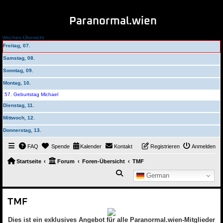
Paranormal.wien
Wochen-Übersicht
Freitag, 07.
Samstag, 08.
Sonntag, 09.
Montag, 10.
57. Geburtstag Michael
Dienstag, 11.
Mittwoch, 12.
Donnerstag, 13.
FAQ
Spende
Kalender
Kontakt
Registrieren
Anmelden
Startseite
Forum
Foren-Übersicht
TMF
Suche
German
TMF
Dies ist ein exklusives Angebot für alle Paranormal.wien-Mitglieder