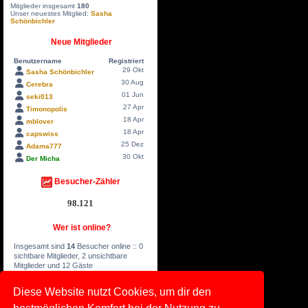
Mitglieder insgesamt
180
Unser neuestes Mitglied:
Sasha
Schönbichler
Neue Mitglieder
Benutzername
Registriert
29 Okt
Sasha Schönbichler
30 Aug
Cerebra
01 Jun
seki013
27 Apr
Timonopolis
18 Apr
mblover
18 Apr
capswiss
25 Dez
Adama777
30 Okt
Der Micha
Besucher-Zähler
98.121
Wer ist online?
Insgesamt sind
14
Besucher online :: 0
sichtbare Mitglieder, 2 unsichtbare
Mitglieder und 12 Gäste
Board online Time
Diese Website nutzt Cookies, um dir den