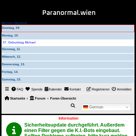
Paranormal.wien
Wochen-Übersicht
Sonntag, 09.
Montag, 10.
57. Geburtstag Michael
Dienstag, 11.
Mittwoch, 12.
Donnerstag, 13.
Freitag, 14.
Samstag, 15.
FAQ
Spende
Kalender
Kontakt
Registrieren
Anmelden
Startseite
Forum
Foren-Übersicht
Suche
German
Information
Sicherheitsupdate durchgeführt. Außerdem
einen Filter gegen die K.I.-Bots eingebaut.
Sollten Probleme auftreten, bitte kurz melden.