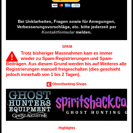
Bei Unklarheiten, Fragen sowie für Anregungen,
Verbesserungsvorschläge, etc. bitte jederzeit per
Kontaktformular
melden.
SPAM
Trotz bisheriger Massnahmen kam es immer
wieder zu Spam-Registrierungen und Spam-
Beiträgen. Aus diesem Grund werden bis auf Weiteres alle
Registrierungen manuell freigeschalten (dies geschieht
jedoch innerhalb von 1 bis 2 Tagen).
Ghosthunting-Shops
Highlights