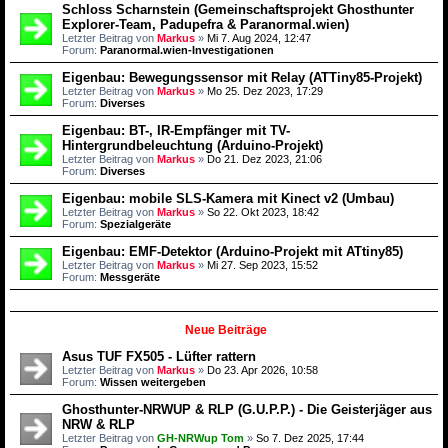
Schloss Scharnstein (Gemeinschaftsprojekt Ghosthunter
Explorer-Team, Padupefra & Paranormal.wien)
Letzter Beitrag von
Markus
»
Mi 7. Aug 2024, 12:47
Forum:
Paranormal.wien-Investigationen
Eigenbau: Bewegungssensor mit Relay (ATTiny85-Projekt)
Letzter Beitrag von
Markus
»
Mo 25. Dez 2023, 17:29
Forum:
Diverses
Eigenbau: BT-, IR-Empfänger mit TV-
Hintergrundbeleuchtung (Arduino-Projekt)
Letzter Beitrag von
Markus
»
Do 21. Dez 2023, 21:06
Forum:
Diverses
Eigenbau: mobile SLS-Kamera mit Kinect v2 (Umbau)
Letzter Beitrag von
Markus
»
So 22. Okt 2023, 18:42
Forum:
Spezialgeräte
Eigenbau: EMF-Detektor (Arduino-Projekt mit ATtiny85)
Letzter Beitrag von
Markus
»
Mi 27. Sep 2023, 15:52
Forum:
Messgeräte
Neue Beiträge
Asus TUF FX505 - Lüfter rattern
Letzter Beitrag von
Markus
»
Do 23. Apr 2026, 10:58
Forum:
Wissen weitergeben
Ghosthunter-NRWUP & RLP (G.U.P.P.) - Die Geisterjäger aus
NRW & RLP
Letzter Beitrag von
GH-NRWup Tom
»
So 7. Dez 2025, 17:44