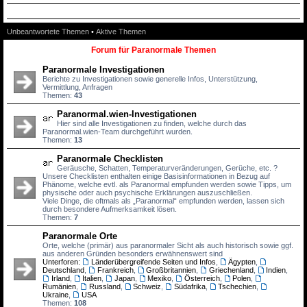
Unbeantwortete Themen
•
Aktive Themen
Forum für Paranormale Themen
Paranormale Investigationen
Berichte zu Investigationen sowie generelle Infos, Unterstützung,
Vermittlung, Anfragen
Themen:
43
Paranormal.wien-Investigationen
Hier sind alle Investigationen zu finden, welche durch das
Paranormal.wien-Team durchgeführt wurden.
Themen:
13
Paranormale Checklisten
Geräusche, Schatten, Temperaturveränderungen, Gerüche, etc. ?
Unsere Checklisten enthalten einige Basisinformationen in Bezug auf
Phänome, welche evtl. als Paranormal empfunden werden sowie Tipps, um
physische oder auch psychische Erklärungen auszuschließen.
Viele Dinge, die oftmals als „Paranormal“ empfunden werden, lassen sich
durch besondere Aufmerksamkeit lösen.
Themen:
7
Paranormale Orte
Orte, welche (primär) aus paranormaler Sicht als auch historisch sowie ggf.
aus anderen Gründen besonders erwähnenswert sind
Unterforen:
Länderübergreifende Seiten und Infos
,
Ägypten
,
Deutschland
,
Frankreich
,
Großbritannien
,
Griechenland
,
Indien
,
Irland
,
Italien
,
Japan
,
Mexiko
,
Österreich
,
Polen
,
Rumänien
,
Russland
,
Schweiz
,
Südafrika
,
Tschechien
,
Ukraine
,
USA
Themen:
108