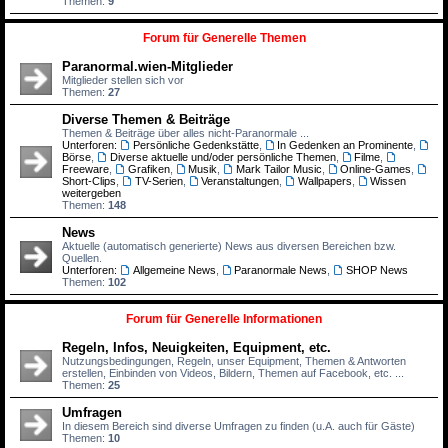
Themen:
9
Forum für Generelle Themen
Paranormal.wien-Mitglieder
Mitglieder stellen sich vor
Themen:
27
Diverse Themen & Beiträge
Themen & Beiträge über alles nicht-Paranormale ...
Unterforen:
Persönliche Gedenkstätte
,
In Gedenken an Prominente
,
Börse
,
Diverse aktuelle und/oder persönliche Themen
,
Filme
,
Freeware
,
Grafiken
,
Musik
,
Mark Tailor Music
,
Online-Games
,
Short-Clips
,
TV-Serien
,
Veranstaltungen
,
Wallpapers
,
Wissen
weitergeben
Themen:
148
News
Aktuelle (automatisch generierte) News aus diversen Bereichen bzw.
Quellen.
Unterforen:
Allgemeine News
,
Paranormale News
,
SHOP News
Themen:
102
Forum für Generelle Informationen
Regeln, Infos, Neuigkeiten, Equipment, etc.
Nutzungsbedingungen, Regeln, unser Equipment, Themen & Antworten
erstellen, Einbinden von Videos, Bildern, Themen auf Facebook, etc. ...
Themen:
25
Umfragen
In diesem Bereich sind diverse Umfragen zu finden (u.A. auch für Gäste)
Themen:
10