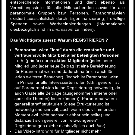
entsprechende Informationen und dient ebenso als
Vermittlungsstelle für alle Hilfesuchenden sowie für alle
paranormale Gruppen bzw. Personen. Paranormal.wien
existiert ausschließlich durch Eigenfinanzierung, freiwillige
Spenden sowie Werbeeinblendungen (Informationen
diesbezüglich sind im
Impressum
zu finden).
Das Wichtigste zuerst: Warum REGISTRIEREN ?
Paranormal.wien "lebt" durch die ernsthafte und
vertrauensvolle Mitarbeit aller beteiligten Personen
- d.h. (primär) durch
aktive Mitglieder
(jedes neue
Mitglied und jeder neue Beitrag ist eine Bereicherung
für Paranormal.wien und dadurch natürlich auch für
jeden weiteren Besucher). Jedoch ist Paranormal.wien
im Prinzip für alle Interessierten offen (d.h.: generell ist
auf Paranormal.wien keine Registrierung notwendig, da
auch Gäste alle Beiträge (ausgenommen interne oder
spezielle Themen) lesen können)). Paranormal.wien ist
generell straff strukturiert (diese Strukturierung ist
notwendig und sinnvoll, auch wenn dies vlt. im ersten
Moment evtl. nicht nachvollziehbar sein sollte) und
distanziert sich generell von "erzwungenen"
Registrierungen (siehe diesbezüglich auch
hier
).
Das Video-Intro wird für Mitglieder nicht mehr