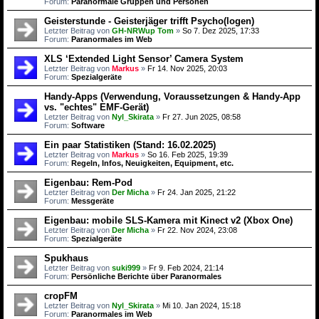
Forum:
Paranormale Gruppen und Personen
Geisterstunde - Geisterjäger trifft Psycho(logen)
Letzter Beitrag von
GH-NRWup Tom
»
So 7. Dez 2025, 17:33
Forum:
Paranormales im Web
XLS ‘Extended Light Sensor’ Camera System
Letzter Beitrag von
Markus
»
Fr 14. Nov 2025, 20:03
Forum:
Spezialgeräte
Handy-Apps (Verwendung, Voraussetzungen & Handy-App
vs. "echtes" EMF-Gerät)
Letzter Beitrag von
Nyl_Skirata
»
Fr 27. Jun 2025, 08:58
Forum:
Software
Ein paar Statistiken (Stand: 16.02.2025)
Letzter Beitrag von
Markus
»
So 16. Feb 2025, 19:39
Forum:
Regeln, Infos, Neuigkeiten, Equipment, etc.
Eigenbau: Rem-Pod
Letzter Beitrag von
Der Micha
»
Fr 24. Jan 2025, 21:22
Forum:
Messgeräte
Eigenbau: mobile SLS-Kamera mit Kinect v2 (Xbox One)
Letzter Beitrag von
Der Micha
»
Fr 22. Nov 2024, 23:08
Forum:
Spezialgeräte
Spukhaus
Letzter Beitrag von
suki999
»
Fr 9. Feb 2024, 21:14
Forum:
Persönliche Berichte über Paranormales
cropFM
Letzter Beitrag von
Nyl_Skirata
»
Mi 10. Jan 2024, 15:18
Forum:
Paranormales im Web