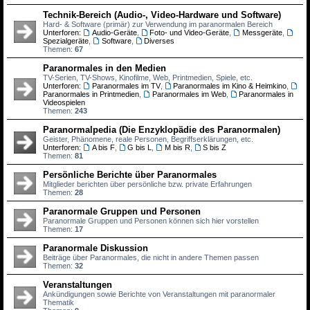
Technik-Bereich (Audio-, Video-Hardware und Software)
Hard- & Software (primär) zur Verwendung im paranormalen Bereich
Unterforen:
Audio-Geräte
,
Foto- und Video-Geräte
,
Messgeräte
,
Spezialgeräte
,
Software
,
Diverses
Themen:
67
Paranormales in den Medien
TV-Serien, TV-Shows, Kinofilme, Web, Printmedien, Spiele, etc.
Unterforen:
Paranormales im TV
,
Paranormales im Kino & Heimkino
,
Paranormales in Printmedien
,
Paranormales im Web
,
Paranormales in
Videospielen
Themen:
243
Paranormalpedia (Die Enzyklopädie des Paranormalen)
Geister, Phänomene, reale Personen, Begriffserklärungen, etc.
Unterforen:
A bis F
,
G bis L
,
M bis R
,
S bis Z
Themen:
81
Persönliche Berichte über Paranormales
Mitglieder berichten über persönliche bzw. private Erfahrungen
Themen:
28
Paranormale Gruppen und Personen
Paranormale Gruppen und Personen können sich hier vorstellen
Themen:
17
Paranormale Diskussion
Beiträge über Paranormales, die nicht in andere Themen passen
Themen:
32
Veranstaltungen
Ankündigungen sowie Berichte von Veranstaltungen mit paranormaler
Thematik