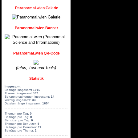
Paranormal.wien Galerie
Paranormal.wien Banner
Paranormal.wien QR-Code
(Infos, Test und Tools)
Statistik
Insgesamt
Beiträge insgesamt
1946
Themen insgesamt
907
Bekanntmachungen insgesamt:
14
Wichtig insgesamt:
33
Dateianhänge insgesamt:
1694
Themen pro Tag:
0
Beiträge pro Tag:
0
Benutzer pro Tag:
0
Themen pro Benutzer:
5
Beiträge pro Benutzer:
11
Beiträge pro Thema:
2