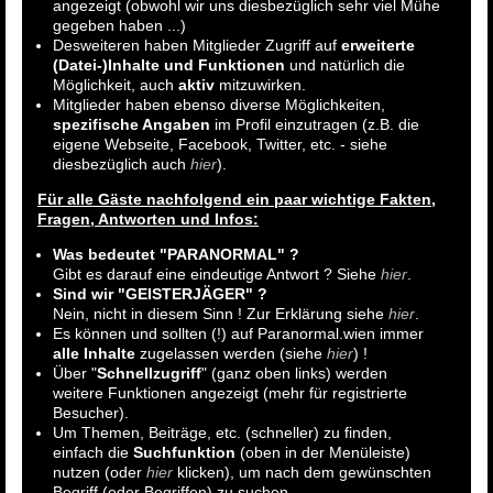
angezeigt (obwohl wir uns diesbezüglich sehr viel Mühe
gegeben haben ...)
Desweiteren haben Mitglieder Zugriff auf
erweiterte
(Datei-)Inhalte und Funktionen
und natürlich die
Möglichkeit, auch
aktiv
mitzuwirken.
Mitglieder haben ebenso diverse Möglichkeiten,
spezifische Angaben
im Profil einzutragen (z.B. die
eigene Webseite, Facebook, Twitter, etc. - siehe
diesbezüglich auch
hier
).
Für alle Gäste nachfolgend ein paar wichtige Fakten,
Fragen, Antworten und Infos:
Was bedeutet "PARANORMAL" ?
Gibt es darauf eine eindeutige Antwort ? Siehe
hier
.
Sind wir "GEISTERJÄGER" ?
Nein, nicht in diesem Sinn ! Zur Erklärung siehe
hier
.
Es können und sollten (!) auf Paranormal.wien immer
alle Inhalte
zugelassen werden (siehe
hier
) !
Über "
Schnellzugriff
" (ganz oben links) werden
weitere Funktionen angezeigt (mehr für registrierte
Besucher).
Um Themen, Beiträge, etc. (schneller) zu finden,
einfach die
Suchfunktion
(oben in der Menüleiste)
nutzen (oder
hier
klicken), um nach dem gewünschten
Begriff (oder Begriffen) zu suchen.