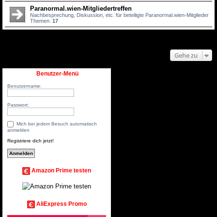
Paranormal.wien-Mitgliedertreffen
Nachbesprechung, Diskussion, etc. für beteiligte Paranormal.wien-Mitglieder
Themen:
17
Gehe zu
Benutzer-Menü
Benutzername:
Passwort:
Mich bei jedem Besuch automatisch
anmelden
Registriere dich jetzt!
Amazon Prime testen
AliExpress Promo