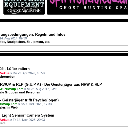
A
zungsbedingungen, Regeln und Infos
14. Aug 2014, 09:39
nfos, Neuigkeiten, Equipment, etc.
A
 - Lüfter rattern
Markus
» Do 23. Apr 2026, 10:58
eitergeben
RWUP & RLP (G.U.P.P.) - Die Geisterjäger aus NRW & RLP
GH-NRWup Tom
» Mi 23. Aug 2017, 23:10
ale Gruppen und Personen
- Geisterjäger trifft Psycho(logen)
NRWup Tom
» So 7. Dez 2025, 17:33
ales im Web
 Light Sensor’ Camera System
Markus
» Fr 14. Nov 2025, 20:03
räte