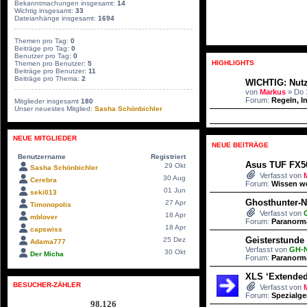
Bekanntmachungen insgesamt:
14
Wichtig insgesamt:
33
Dateianhänge insgesamt:
1694
Themen pro Tag:
0
Beiträge pro Tag:
0
Benutzer pro Tag:
0
HIGHLIGHTS
Themen pro Benutzer:
5
Beiträge pro Benutzer:
11
Beiträge pro Thema:
2
WICHTIG: Nut
von
Markus
» Do 
Forum:
Regeln, I
Mitglieder insgesamt
180
Unser neuestes Mitglied:
Sasha Schönbichler
NEUE MITGLIEDER
NEUE BEITRÄGE
Benutzername
Registriert
Asus TUF FX505
29 Okt
Sasha Schönbichler
Verfasst von
30 Aug
Cerebra
Forum:
Wissen w
01 Jun
seki013
Ghosthunter-N
27 Apr
Timonopolis
Verfasst von
18 Apr
mblover
Forum:
Paranorm
18 Apr
capswiss
Geisterstunde 
25 Dez
Adama777
Verfasst von
GH-
30 Okt
Der Micha
Forum:
Paranorm
XLS ‘Extended
BESUCHER-ZÄHLER
Verfasst von
Forum:
Spezialge
98.126