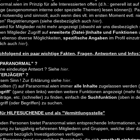
ormal.wien im Prinzip für alle Interessierten offen (d.h.: generell ist 
äge (ausgenommen interne oder spezielle Themen) lesen können)). Parano
st notwendig und sinnvoll, auch wenn dies vlt. im ersten Moment evtl. nic
n" Registrierungen (siehe diesbezüglich auch
hier
).
wird für Mitglieder nicht mehr angezeigt (obwohl wir uns diesbezüglich
en Mitglieder Zugriff auf
erweiterte (Datei-)Inhalte und Funktionen
u
n ebenso diverse Möglichkeiten,
spezifische Angaben
im Profil einzut
lich auch
hier
).
achfolgend ein paar wichtige Fakten, Fragen, Antworten und Infos
 "PARANORMAL" ?
ine eindeutige Antwort ? Siehe
hier
.
STERJÄGER" ?
iesem Sinn ! Zur Erklärung siehe
hier
.
ollten (!) auf Paranormal.wien immer
alle Inhalte
zugelassen werden 
griff
" (ganz oben links) werden weitere Funktionen angezeigt (mehr für
äge, etc. (schneller) zu finden, einfach die
Suchfunktion
(oben in de
riff (oder Begriffen) zu suchen.
für HILFESUCHENDE und als "Vermittlungsstelle"
nden Personen bietet Paranormal.wien entsprechende Informationen, vet
tlung zu langjährig erfahrenen Mitgliedern und Gruppen, welche über 
pment bezüglich Investigationen verfügen.
d Personen (egal aus welchen Bereichen), die sich
ernsthaft einbring