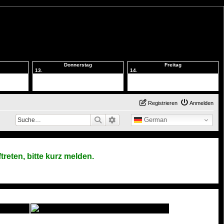
Donnerstag
Freitag
13.
14.
Registrieren
Anmelden
Suche
Erweiterte Suche
German
reten, bitte kurz melden.