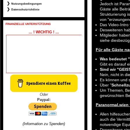
Jedoch ist Paran
Nutzungsbedingungen
Gäste alle Beitr
Datenschutzrichtlinie
Strukturierung i
von "erzwungene
Das Video-Intro 
FINANZIELLE UNTERSTÜTZUNG
Desweiteren hab
... ! WICHTIG ! ...
Mitglieder habe
siehe diesbezüg
Für alle Gäste n
Was bedeutet
Gibt es darauf e
Sind wir "GEI
Nein, nicht in d
Es können und s
Spendiere einen Kaffee
Über "
Schnellzu
Um Themen, Beitr
Oder
gewünschten Beg
Paypal:
Paranormal.wien 
Allen hilfesuche
auch die Vermit
(Information zu Spenden)
notwendige Equi
Desweiteren sin