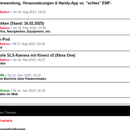
erwendung, Voraussetzungen & Handy-App vs. "echtes" EMF-
Markus
» So 24. Aug 2014, 18:23
stiken (Stand: 16.02.2025)
Markus
» So 16. Feb 2025, 19:39
nfos, Neuigkeiten, Equipment, etc.
m-Pod
Markus
» Mi 17. Aug 2022, 03:36
te
ile SLS-Kamera mit Kinect v2 (Xbox One)
Markus
» So 15. Mai 2022, 15:27
räte
999
» Sa 12. Dez 2020, 13:22
he Berichte über Paranormales
Skirata
» Mi 10. Jan 2024, 15:18
ales im Web
ive Themen
 THEMEN
nvestigationen