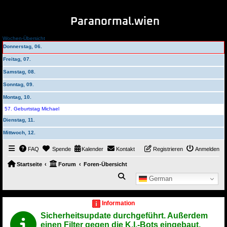
Paranormal.wien
Wochen-Übersicht
Donnerstag, 06.
Freitag, 07.
Samstag, 08.
Sonntag, 09.
Montag, 10.
57. Geburtstag Michael
Dienstag, 11.
Mittwoch, 12.
FAQ
Spende
Kalender
Kontakt
Registrieren
Anmelden
Startseite
Forum
Foren-Übersicht
Suche
German
Information
Sicherheitsupdate durchgeführt. Außerdem
einen Filter gegen die K.I.-Bots eingebaut.