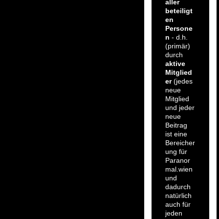
aller
beteiligt
en
Persone
n
- d.h.
(primär)
durch
aktive
Mitglied
er
(jedes
neue
Mitglied
und jeder
neue
Beitrag
ist eine
Bereicher
ung für
Paranor
mal.wien
und
dadurch
natürlich
auch für
jeden