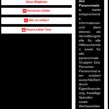
des
Neue Mitglieder
Paranormale
n
, bietet
Besucher-Zähler
entsprechend
e
Wer ist online?
Informationen
und dient
Board online Time
ebenso als
Vermittlungsst
elle für alle
Hilfesuchende
n sowie für
alle
paranormale
Gruppen bzw.
Personen.
Paranormal.w
ien existiert
ausschließlich
durch
Eigenfinanzier
ung, freiwillige
Spenden
sowie
Werbeeinblen