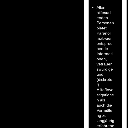
Allen
hilfesuch
enden
Personen
bietet
Paranor
mal.wien
entsprec
hende
Informati
onen,
vetrauen
swürdige
und
(diskrete
!)
Hilfe/Inve
stigatione
n als
auch die
Vermittlu
ng zu
langjährig
erfahrene