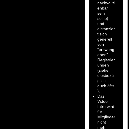
nachvollzi
ehbar
sein
sollte)
und
distanzier
t sich
generell
von
"erzwung
enen"
Registrier
ungen
(siehe
diesbezü
glich
auch
hier
).
Das
Video-
Intro wird
für
Mitglieder
nicht
mehr