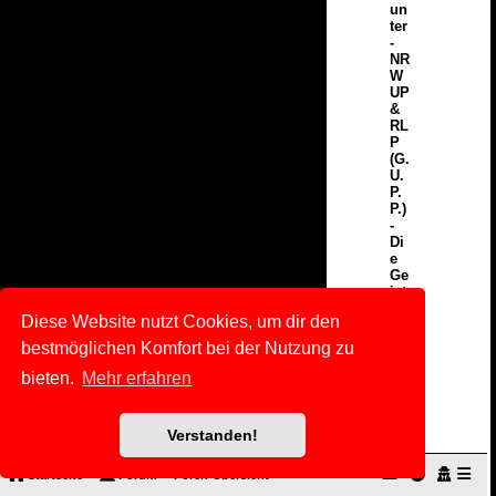
un
ter
-
NR
W
UP
&
RL
P
(G.
U.
P.
P.)
-
Di
e
Ge
ist
erj
Diese Website nutzt Cookies, um dir den
äg
er
bestmöglichen Komfort bei der Nutzung zu
au
s
bieten.
Mehr erfahren
NR
W
&
Verstanden!
RL
P
Let
Startseite
Forum
Foren-Übersicht
zte