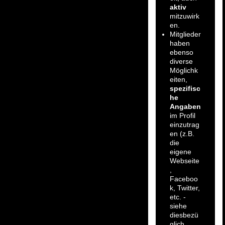
aktiv
mitzuwirk
en.
Mitglieder
haben
ebenso
diverse
Möglichk
eiten,
spezifisc
he
Angaben
im Profil
einzutrag
en (z.B.
die
eigene
Webseite
,
Faceboo
k, Twitter,
etc. -
siehe
diesbezü
glich