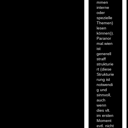
mmen
interne
oder
spezielle
Themen)
lesen
können)).
Paranor
mal.wien
ist
generell
straff
strukturie
rt (diese
Strukturie
rung ist
notwendi
g und
sinnvoll,
auch
wenn
dies vlt.
im ersten
Moment
evtl. nicht