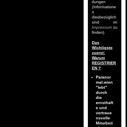
dungen
(Informatione
n
diesbezüglich
sind im
Impressum
zu
finden).
Das
Wichtigste
zuerst:
Warum
REGISTRIER
EN ?
Paranor
mal.wien
"lebt"
durch
die
ernsthaft
e und
vertraue
nsvolle
Mitarbeit