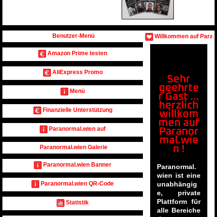
Benutzer-Menü
Willkommen auf Parano
Amazon Prime testen
AliExpress Promo
Sehr
geehrte
Menü
r Gast ...
herzlich
Finanzielle Unterstützung
willkom
men auf
Paranormal.wien auf
Paranor
mal.wie
Paranormal.wien Galerie
n !
Paranormal.wien Banner
Paranormal.
wien ist eine
unabhängig
Paranormal.wien QR-Code
e, private
Plattform für
Statistik
alle Bereiche