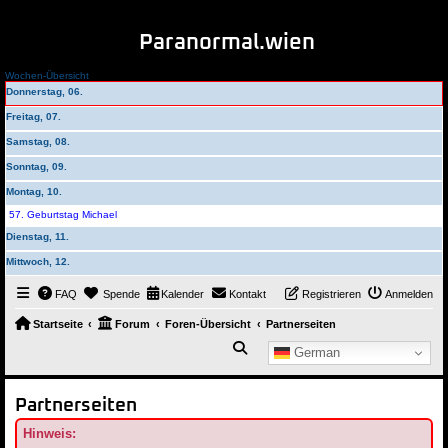
Paranormal.wien
Wochen-Übersicht
Donnerstag, 06.
Freitag, 07.
Samstag, 08.
Sonntag, 09.
Montag, 10.
57. Geburtstag Michael
Dienstag, 11.
Mittwoch, 12.
FAQ
Spende
Kalender
Kontakt
Registrieren
Anmelden
Startseite
Forum
Foren-Übersicht
Partnerseiten
Suche
German
Partnerseiten
Hinweis: