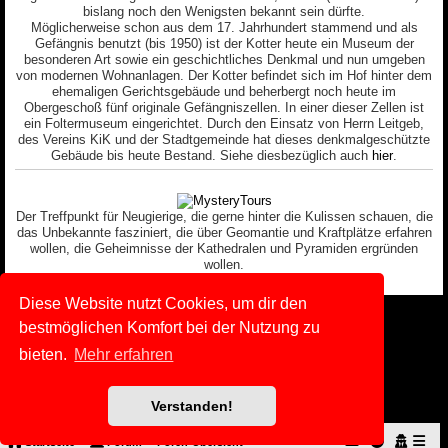
bislang noch den Wenigsten bekannt sein dürfte.
Möglicherweise schon aus dem 17. Jahrhundert stammend und als
Gefängnis benutzt (bis 1950) ist der Kotter heute ein Museum der
besonderen Art sowie ein geschichtliches Denkmal und nun umgeben
von modernen Wohnanlagen. Der Kotter befindet sich im Hof hinter dem
ehemaligen Gerichtsgebäude und beherbergt noch heute im
Obergeschoß fünf originale Gefängniszellen. In einer dieser Zellen ist
ein Foltermuseum eingerichtet. Durch den Einsatz von Herrn Leitgeb,
des Vereins KiK und der Stadtgemeinde hat dieses denkmalgeschützte
Gebäude bis heute Bestand. Siehe diesbezüglich auch
hier
.
Der Treffpunkt für Neugierige, die gerne hinter die Kulissen schauen, die
das Unbekannte fasziniert, die über Geomantie und Kraftplätze erfahren
wollen, die Geheimnisse der Kathedralen und Pyramiden ergründen
wollen.
Diese Website nutzt Cookies, um dir den
Copyright © 2014 - 2026 Paranormal.wien All rights reserved.
bestmöglichen Komfort bei der Nutzung zu
Powered by
phpBB
® Forum Software © phpBB Limited
bieten.
Mehr erfahren
Deutsche Übersetzung durch
phpBB.de
|
Default Avatar Extended
© 2017, 2018 - 3Di
Datenschutz
|
Nutzungsbedingungen
Verstanden!
Startseite
Forum
Foren-Übersicht