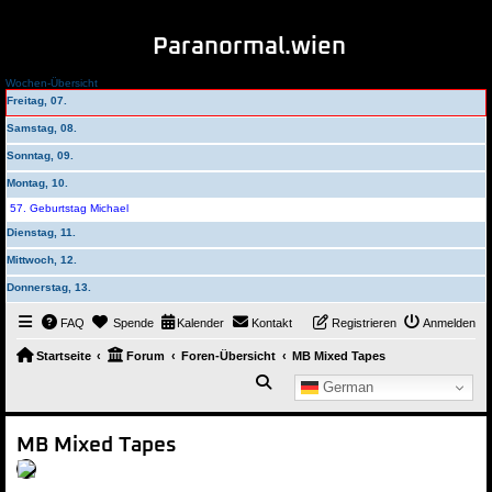
Paranormal.wien
Wochen-Übersicht
Freitag, 07.
Samstag, 08.
Sonntag, 09.
Montag, 10.
57. Geburtstag Michael
Dienstag, 11.
Mittwoch, 12.
Donnerstag, 13.
FAQ
Spende
Kalender
Kontakt
Registrieren
Anmelden
Startseite
Forum
Foren-Übersicht
MB Mixed Tapes
Suche
German
MB Mixed Tapes