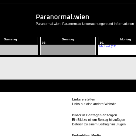
Paranormal.wien
Paranormal.wien: Paranormale Untersuchungen und Informationen
Samstag
Sonntag
Montag
09.
10.
Michael (57)
Links erstellen
Links auf eine andere Website
Bilder in Beiträgen anzeigen
Ein Bild zu einem Beitrag hinzufügen
Dateien zu einem Beitrag hinzufügen
Embedding Media