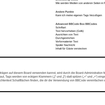
Wie werden Medien von anderen Seiten in 
Andere Punkte
Kann ich meine eigenen Tags hinzufügen
Advanced BBCode Box BBCodes
Schriftart
Text hervorheben (Gelb)
Ausrichten von Text
Durchgestrichen
Vorformatierter Text
Spoiler Nachricht
Inhalt für Gäste verstecken
gen auf diesem Board verwenden kannst, wird durch die Board-Administration fest
ut, Tags werden von eckigen Klammern („[“ und „]“) statt spitzen („<“ und „>“) ei
htentext Schaltflächen finden, die dir die Verwendung von BBCode vereinfachen wer