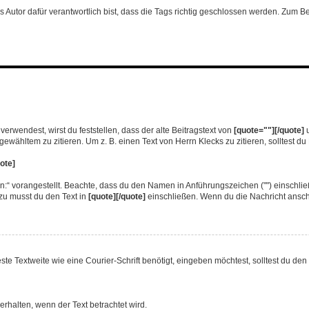
s Autor dafür verantwortlich bist, dass die Tags richtig geschlossen werden. Zum Beis
verwendest, wirst du feststellen, dass der alte Beitragstext von
[quote=""][/quote]
u
wähltem zu zitieren. Um z. B. einen Text von Herrn Klecks zu zitieren, solltest d
uote]
n:“ vorangestellt. Beachte, dass du den Namen in Anführungszeichen ("") einschli
zu musst du den Text in
[quote][/quote]
einschließen. Wenn du die Nachricht anschau
Textweite wie eine Courier-Schrift benötigt, eingeben möchtest, solltest du den 
rhalten, wenn der Text betrachtet wird.