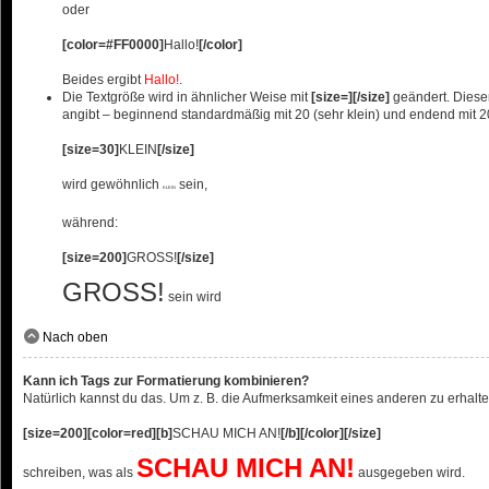
oder
[color=#FF0000]
Hallo!
[/color]
Beides ergibt
Hallo!
.
Die Textgröße wird in ähnlicher Weise mit
[size=][/size]
geändert. Dieser
angibt – beginnend standardmäßig mit 20 (sehr klein) und endend mit 20
[size=30]
KLEIN
[/size]
wird gewöhnlich
sein,
KLEIN
während:
[size=200]
GROSS!
[/size]
GROSS!
sein wird
Nach oben
Kann ich Tags zur Formatierung kombinieren?
Natürlich kannst du das. Um z. B. die Aufmerksamkeit eines anderen zu erhalte
[size=200][color=red][b]
SCHAU MICH AN!
[/b][/color][/size]
SCHAU MICH AN!
schreiben, was als
ausgegeben wird.