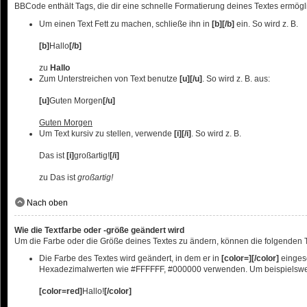
BBCode enthält Tags, die dir eine schnelle Formatierung deines Textes ermög
Um einen Text Fett zu machen, schließe ihn in
[b][/b]
ein. So wird z. B.
[b]
Hallo
[/b]
zu
Hallo
Zum Unterstreichen von Text benutze
[u][/u]
. So wird z. B. aus:
[u]
Guten Morgen
[/u]
Guten Morgen
Um Text kursiv zu stellen, verwende
[i][/i]
. So wird z. B.
Das ist
[i]
großartig!
[/i]
zu Das ist
großartig!
Nach oben
Wie die Textfarbe oder -größe geändert wird
Um die Farbe oder die Größe deines Textes zu ändern, können die folgenden Ta
Die Farbe des Textes wird geändert, in dem er in
[color=][/color]
eingesc
Hexadezimalwerten wie #FFFFFF, #000000 verwenden. Um beispielsweise
[color=red]
Hallo!
[/color]