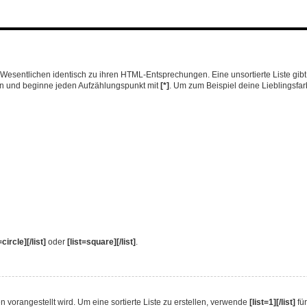
 im Wesentlichen identisch zu ihren HTML-Entsprechungen. Eine unsortierte Liste gi
llen und beginne jeden Aufzählungspunkt mit
[*]
. Um zum Beispiel deine Lieblingsfar
=circle][/list]
oder
[list=square][/list]
.
ten vorangestellt wird. Um eine sortierte Liste zu erstellen, verwende
[list=1][/list]
für