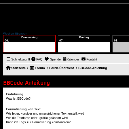
Wochen-Übersicht
Donnerstag
Freitag
06.
07.
08.
Schnellzugriff
FAQ
Spende
Kalender
Kontakt
Startseite
Forum
Foren-Übersicht
BBCode-Anleitung
BBCode-Anleitung
Einführung
Was ist BBCode?
Formatierung von Text
Wie fetter, kursiver und unterstrichener Text erstellt wird
Wie die Textfarbe oder -größe geändert wird
Kann ich Tags zur Formatierung kombinieren?