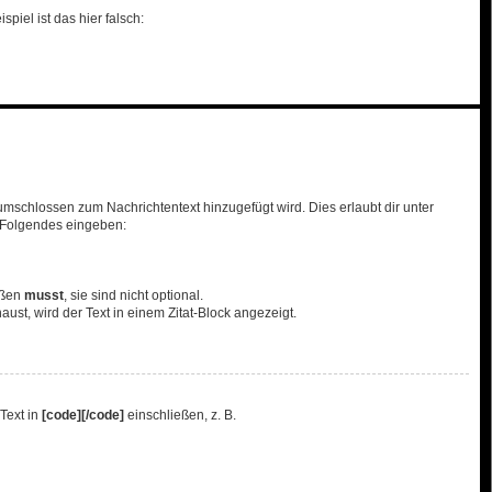
piel ist das hier falsch:
mschlossen zum Nachrichtentext hinzugefügt wird. Dies erlaubt dir unter
u Folgendes eingeben:
eßen
musst
, sie sind nicht optional.
st, wird der Text in einem Zitat-Block angezeigt.
Text in
[code][/code]
einschließen, z. B.