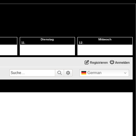
Dienstag
Mittwoch
11.
12.
Registrieren
Anmelden
Suche
Erweiterte Suche
German