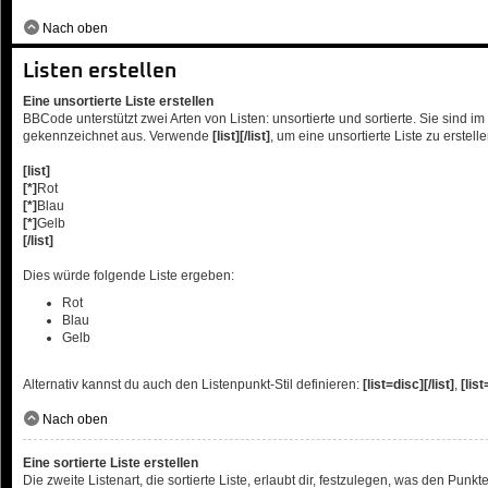
Nach oben
Listen erstellen
Eine unsortierte Liste erstellen
BBCode unterstützt zwei Arten von Listen: unsortierte und sortierte. Sie sind
gekennzeichnet aus. Verwende
[list][/list]
, um eine unsortierte Liste zu erste
[list]
[*]
Rot
[*]
Blau
[*]
Gelb
[/list]
Dies würde folgende Liste ergeben:
Rot
Blau
Gelb
Alternativ kannst du auch den Listenpunkt-Stil definieren:
[list=disc][/list]
,
[list
Nach oben
Eine sortierte Liste erstellen
Die zweite Listenart, die sortierte Liste, erlaubt dir, festzulegen, was den Punk