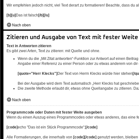
Wir empfehlen jedoch nicht, viel Text derart zu formatieren! Beachte, dass du al
[b][u]
Das ist falsch
[/b][/u]
Nach oben
Zitieren und Ausgabe von Text mit fester Weite
Text in Antworten zitieren
Es gibt zwei Arten, Text zu zitieren: mit Quelle und ohne.
Wenn du die „Mit Zitat antworten“-Funktion zur Antwort auf einen Beitrag 
Angabe einer Referenz zu einer Person oder zu etwas anderem von dir ge
[quote="Herr Klecks"]
Der Text von Herrn Klecks würde hier stehen
[/q
Bei der Ausgabe wird dem Text automatisch „Herr Klecks hat geschriebe
Die zweite Methode erlaubt dir, etwas ohne Quellangabe zu zitieren. Da
Nach oben
Programmcode oder Daten mit fester Weite ausgeben
Wenn du einen Auszug eines Programmcodes oder etwas anderes, das eine feste 
[code]
echo "Das ist ein Stück Programmcode";
[/code]
Alle Formatierungen, die innerhalb von
[code][/code]
genutzt werden, bleiben e