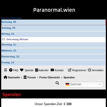
Paranormal.wien
Wochen-Übersicht
Samstag, 08.
Sonntag, 09.
Montag, 10.
57. Geburtstag Michael
Dienstag, 11.
Mittwoch, 12.
Donnerstag, 13.
Freitag, 14.
FAQ
Spende
Kalender
Kontakt
Registrieren
Anmelden
Startseite
Forum
Foren-Übersicht
Spenden
Suche
German
Spenden
Unser Spenden-Ziel: €
100
.