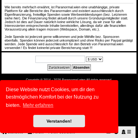
Wie bereits mehrfach erwähnt, ist Paranormal.wien eine unabhängige, private
Plattform für alle Bereiche des Paranormalen und existiert ausschliesslich durch
Eigenfinanzierung, freiwillige Spenden sowie Werbeeinblendungen (bez. Letzterem
siehe
hier
). Die Finanzierung findet aktuell durch unsere Gründungsmitglieder statt.
Jedoch ist dies auf Dauer natürlich keine wirkliche Lösung, da wir zwar für alle
Interessierten entsprechende Inhalte bereitstellen, allerdings dafür alle finanziellen
Voraussetzung allein tragen müssen (Webspace, Domain, etc.).
Jede Spende ist jederzeit gerne willkommen und jede Mithilfe bez. Sponsoren
ebenfalls. Spenden können jederzeit unkompliziert und ohne Risiko per Paypal getätigt
werden. Jede Spende wird ausschliesslich für den Betrieb von Paranormal.wien
verwendet ! Es findet keinerlei private Bereicherung statt !!!
Copyright © 2014 - 2026 Paranormal.wien All rights reserved.
Powered by
phpBB
® Forum Software © phpBB Limited
Diese Website nutzt Cookies, um dir den
Deutsche Übersetzung durch
phpBB.de
bestmöglichen Komfort bei der Nutzung zu
|
Default Avatar Extended
© 2017, 2018 - 3Di
Datenschutz
|
Nutzungsbedingungen
bieten.
Mehr erfahren
Verstanden!
Startseite
Forum
Foren-Übersicht