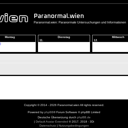
Paranormal.wien
Paranormal.wien: Paranormale Untersuchungen und Informationen
Montag
Dienstag
Mittwoch
11.
12.
)
Copyright © 2014 - 2026 Paranormal.wien All rights reserved.
Powered by
phpBB
® Forum Software © phpBB Limited
Deutsche Übersetzung durch
phpBB.de
|
Default Avatar Extended
© 2017, 2018 - 3Di
Datenschutz
|
Nutzungsbedingungen