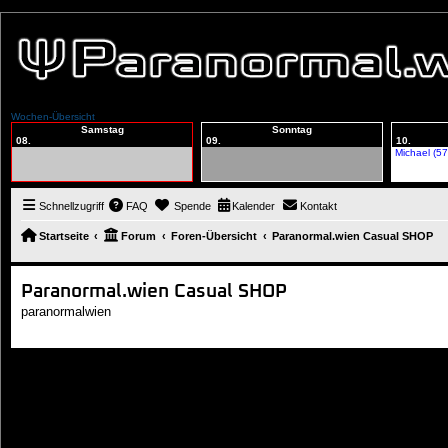
Wochen-Übersicht
Samstag
Sonntag
08.
09.
10.
Michael (57
Schnellzugriff
FAQ
Spende
Kalender
Kontakt
Startseite
Forum
Foren-Übersicht
Paranormal.wien Casual SHOP
Paranormal.wien Casual SHOP
paranormalwien