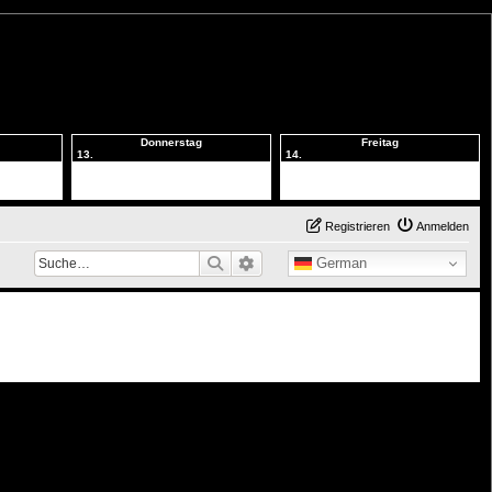
Donnerstag
Freitag
13.
14.
Registrieren
Anmelden
Suche
Erweiterte Suche
German