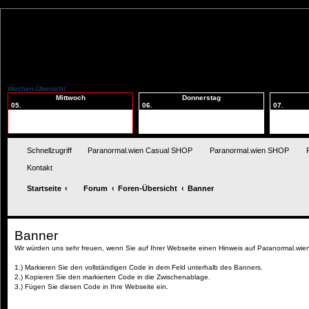
Wochen-Übersicht
Mittwoch
Donnerstag
05.
06.
07.
Schnellzugriff
Paranormal.wien Casual SHOP
Paranormal.wien SHOP
Kontakt
Startseite
Forum
Foren-Übersicht
Banner
Banner
Wir würden uns sehr freuen, wenn Sie auf Ihrer Webseite einen Hinweis auf Paranormal.wie
1.) Markieren Sie den vollständigen Code in dem Feld unterhalb des Banners.
2.) Kopieren Sie den markierten Code in die Zwischenablage.
3.) Fügen Sie diesen Code in Ihre Webseite ein.