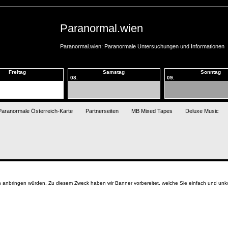
Paranormal.wien
Paranormal.wien: Paranormale Untersuchungen und Informationen
Freitag
Samstag
Sonntag
08.
09.
Paranormale Österreich-Karte
Partnerseiten
MB Mixed Tapes
Deluxe Music
n anbringen würden. Zu diesem Zweck haben wir Banner vorbereitet, welche Sie einfach und unko