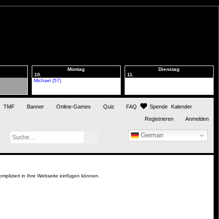
Montag
Dienstag
10.
11.
Michael (57)
TMF
Banner
Online-Games
Quiz
FAQ
Spende
Kalender
Registrieren
Anmelden
German
Suche
Erweiterte Suche
mpliziert in Ihre Webseite einfügen können.