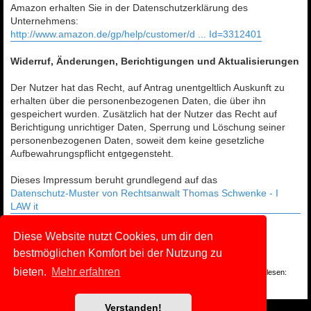
Amazon erhalten Sie in der Datenschutzerklärung des
Unternehmens:
http://www.amazon.de/gp/help/customer/d ... Id=3312401
Widerruf, Änderungen, Berichtigungen und Aktualisierungen
Der Nutzer hat das Recht, auf Antrag unentgeltlich Auskunft zu
erhalten über die personenbezogenen Daten, die über ihn
gespeichert wurden. Zusätzlich hat der Nutzer das Recht auf
Berichtigung unrichtiger Daten, Sperrung und Löschung seiner
personenbezogenen Daten, soweit dem keine gesetzliche
Aufbewahrungspflicht entgegensteht.
Dieses Impressum beruht grundlegend auf das
Datenschutz-Muster von Rechtsanwalt Thomas Schwenke - I
LAW it
Diese Website nutzt Cookies, um dir den
Nutzungsbedingungen und
bestmöglichen Komfort bei der Nutzung zu
Datenschutzerklärung
bieten.
Mehr erfahren
Du kannst die Nutzungsbedingungen und die Datenschutzrichtlinie hier nachlesen:
Nutzungsbedingungen
und
Datenschutzerklärung
Verstanden!