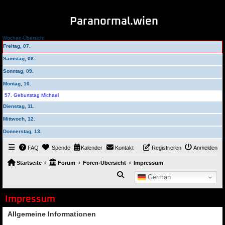
Paranormal.wien
Wochen-Übersicht
Freitag, 07.
Samstag, 08.
Sonntag, 09.
Montag, 10.
57. Geburtstag Michael
Dienstag, 11.
Mittwoch, 12.
Donnerstag, 13.
FAQ
Spende
Kalender
Kontakt
Registrieren
Anmelden
Startseite
Forum
Foren-Übersicht
Impressum
Suche
German
Impressum
Allgemeine Informationen